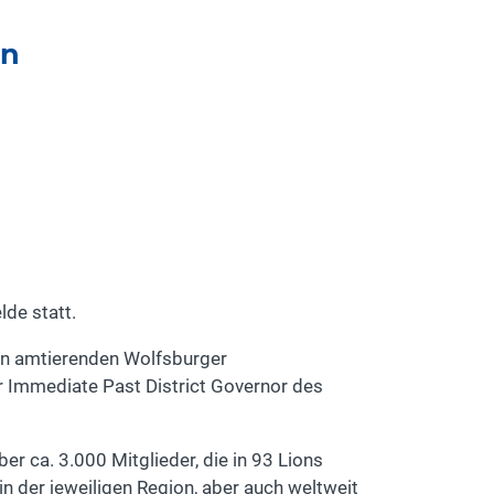
en
de statt.
den amtierenden Wolfsburger
r Immediate Past District Governor des
er ca. 3.000 Mitglieder, die in 93 Lions
 der jeweiligen Region, aber auch weltweit