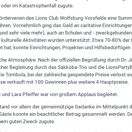
 oder im Katastrophenfall zugute.
Förderverein des Lions Club Wolfsburg-Vorsfelde eine Summ
ren. Vornehmlich ging das Geld an caritative Einrichtungen 
und sehr viele mehr), auch an Schulen und - zweckgebunden -
ulturelle Aktivitäten wurden unterstützt. Etwa 70-80% der M
t hat, konnte Einrichtungen, Projekten und Hilfsbedürftigen
che Atmosphäre. Nach der offiziellen Begrüßung durch Dr. J
her Begleitung durch das Sakkoba-Trio und die LionsPartyB
e Tombola, bei der zahlreiche gespendete Preise verlost w
e verkauft mit 100 Gewinnen plus weitere 4 Hauptpreise.
und Lara Pfeiffer war von großem Applaus begleitet.
and vor allem der gemeinnützige Gedanke im Mittelpunkt d
äste konnte ein beachtlicher Betrag gesammelt werden. De
em guten Zweck zugute.